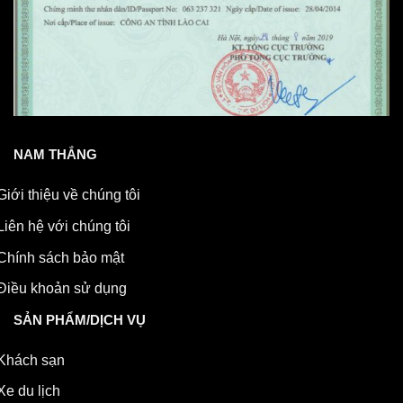
NAM THẮNG
Giới thiệu về chúng tôi
Liên hệ với chúng tôi
Chính sách bảo mật
Điều khoản sử dụng
SẢN PHẨM/DỊCH VỤ
Khách sạn
Xe du lịch