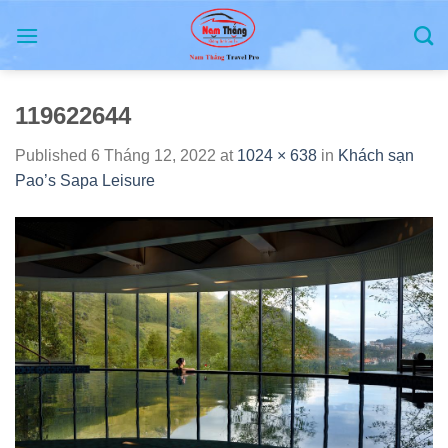
Skip
to
content
119622644
Published
6 Tháng 12, 2022
at
1024 × 638
in
Khách sạn
Pao’s Sapa Leisure