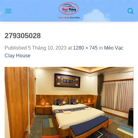
Skip
to
content
279305028
Published
5 Tháng 10, 2023
at
1280 × 745
in
Mèo Vạc
Clay House