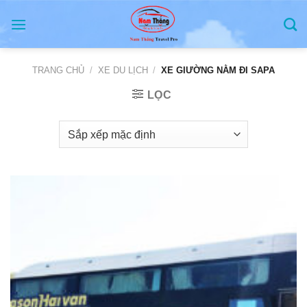
Skip
to
content
TRANG CHỦ
/
XE DU LỊCH
/
XE GIƯỜNG NẰM ĐI SAPA
LỌC