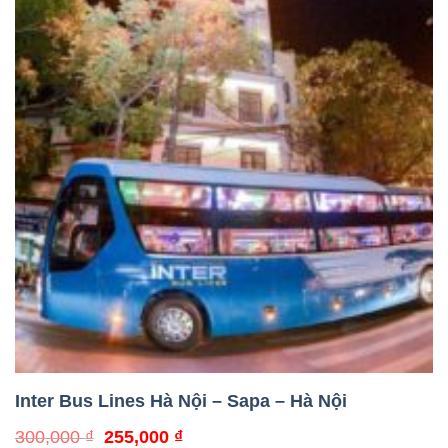
Inter Bus Lines Hà Nội – Sapa – Hà Nội
Giá
Giá
300,000
₫
255,000
₫