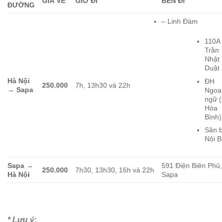
GIÁ VÉ
GIỜ ĐI
BẾN ĐI
ĐƯỜNG
– Linh Đàm
110A
Trần
Nhật
Duật
Hà Nội
ĐH
250.000
7h, 13h30 và 22h
→ Sapa
Ngoạ
ngữ 
Hòa
Bình)
Sân 
Nội B
Sapa →
591 Điện Biên Phủ
250.000
7h30, 13h30, 16h và 22h
Hà Nộ
i
Sapa
* Lưu ý: