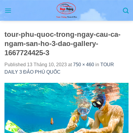
Skip
to
content
tour-phu-quoc-trong-ngay-cau-ca-
ngam-san-ho-3-dao-gallery-
1667724425-3
Published
13 Tháng 10, 2023
at
750 × 460
in
TOUR
DAILY 3 ĐẢO PHÚ QUỐC