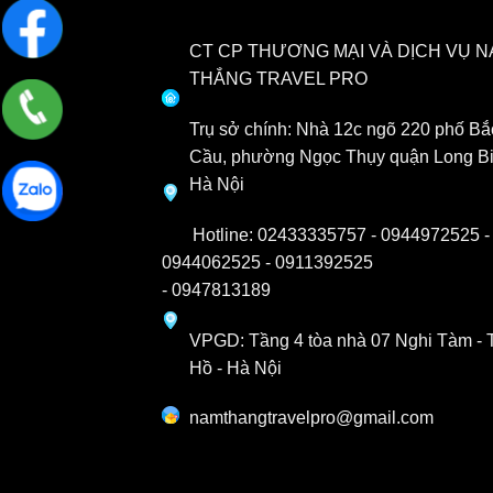
CT CP THƯƠNG MẠI VÀ DỊCH VỤ 
THẮNG TRAVEL PRO
Trụ sở chính: Nhà 12c ngõ 220 phố Bắ
Cầu, phường Ngọc Thụy quận Long Bi
Hà Nội
Hotline:
02433335757 -
0944972525
-
0944062525 -
0911392525
-
0947813189
VPGD: Tầng 4 tòa nhà 07 Nghi Tàm - 
Hồ - Hà Nội
namthangtravelpro@gmail.com