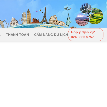
Góp ý dịch vụ:
G
THANH TOÁN
CẨM NANG DU LỊCH
024 3333 5757