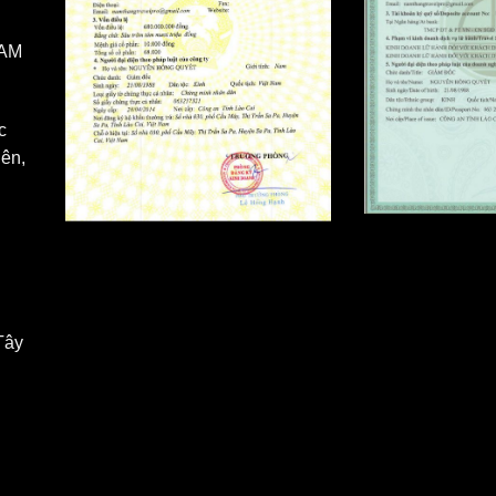
NAM
c
ên,
Tây