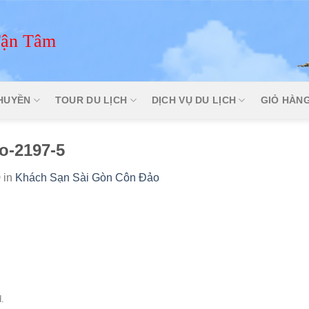
Tận Tâm
THUYỀN
TOUR DU LỊCH
DỊCH VỤ DU LỊCH
GIỎ HÀN
o-2197-5
0
in
Khách Sạn Sài Gòn Côn Đảo
.