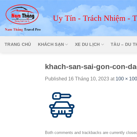
Skip
to
Uy Tín - Trách Nhiệm - 
content
TRANG CHỦ
KHÁCH SẠN
XE DU LỊCH
TÀU – DU 
khach-san-sai-gon-con-da
Published
16 Tháng 10, 2023
at
100 × 10
Both comments and trackbacks are currently closed