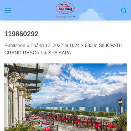
Skip
to
content
119860292
Published
6 Tháng 12, 2022
at
1024 × 683
in
SILK PATH
GRAND RESORT & SPA SAPA