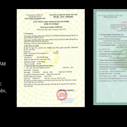
NAM
c
ên,