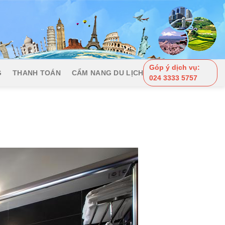
Góp ý dịch vụ:
G
THANH TOÁN
CẨM NANG DU LỊCH
024 3333 5757