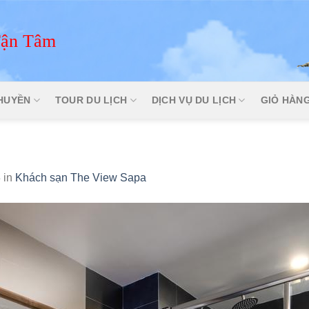
Tận Tâm
THUYỀN
TOUR DU LỊCH
DỊCH VỤ DU LỊCH
GIỎ HÀN
3
in
Khách sạn The View Sapa