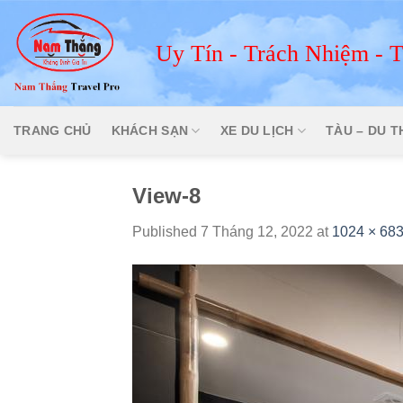
Skip
to
Uy Tín - Trách Nhiệm - 
content
TRANG CHỦ
KHÁCH SẠN
XE DU LỊCH
TÀU – DU 
View-8
Published
7 Tháng 12, 2022
at
1024 × 68