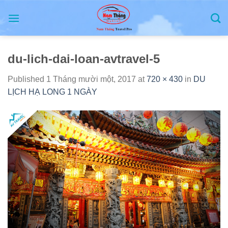
Skip
to
content
du-lich-dai-loan-avtravel-5
Published
1 Tháng mười một, 2017
at
720 × 430
in
DU
LỊCH HẠ LONG 1 NGÀY