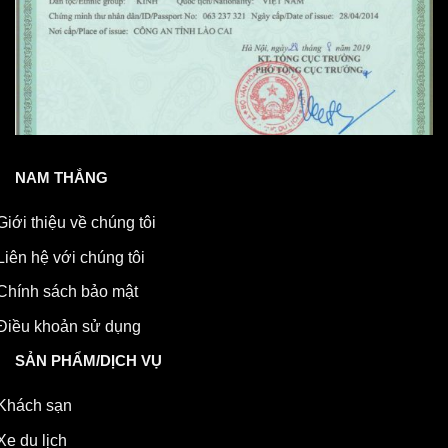
NAM THẮNG
Giới thiệu về chúng tôi
Liên hệ với chúng tôi
Chính sách bảo mật
Điều khoản sử dụng
SẢN PHẨM/DỊCH VỤ
Khách sạn
Xe du lịch