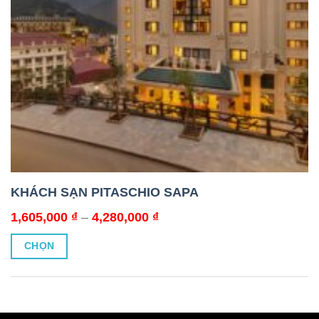
KHÁCH SẠN PITASCHIO SAPA
Khoảng
1,605,000
₫
–
4,280,000
₫
giá:
từ
CHỌN
1,605,000 ₫
đến
Sản
4,280,000 ₫
phẩm
này