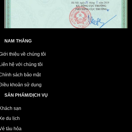
NAM THẮNG
Giới thiệu về chúng tôi
Liên hệ với chúng tôi
Chính sách bảo mật
Điều khoản sử dụng
SẢN PHẨM/DỊCH VỤ
Khách sạn
Xe du lịch
Vé tàu hỏa