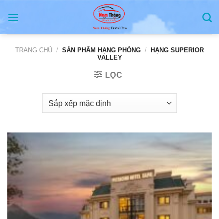
Skip
to
content
TRANG CHỦ
/
SẢN PHẨM HẠNG PHÒNG
/
HẠNG SUPERIOR
VALLEY
LỌC