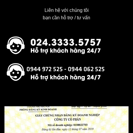
có
Liên hệ với chúng tôi
nhiều
bạn cần hỗ trợ / tư vấn
biến
thể.
Các
tùy
chọn
có
thể
được
chọn
trên
trang
sản
phẩm