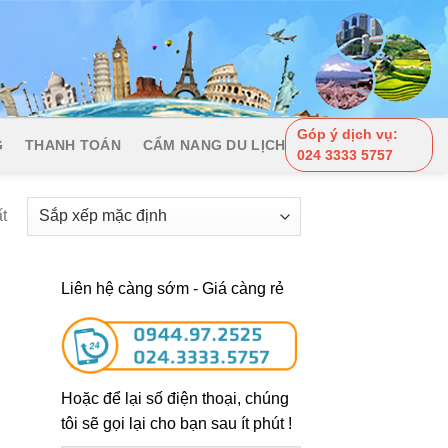
Góp ý dịch vụ:
G
THANH TOÁN
CẨM NANG DU LỊCH
024 3333 5757
t
Liên hệ càng sớm - Giá càng rẻ
Hoặc để lại số điện thoại, chúng
tôi sẽ gọi lại cho bạn sau ít phút !