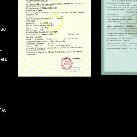
NAM
c
ên,
Tây