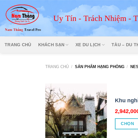
Skip
to
Uy Tín - Trách Nhiệm - 
content
TRANG CHỦ
KHÁCH SẠN
XE DU LỊCH
TÀU – DU 
TRANG CHỦ
/
SẢN PHẨM HẠNG PHÒNG
/
NES
Khu nghỉ
2,942,0
CHỌN
Sản