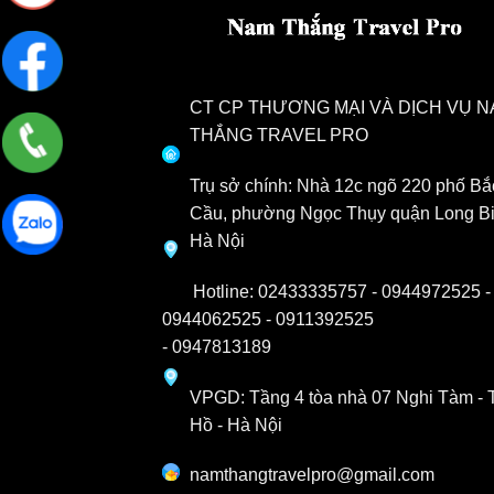
phẩm
CT CP THƯƠNG MẠI VÀ DỊCH VỤ 
THẮNG TRAVEL PRO
Trụ sở chính: Nhà 12c ngõ 220 phố Bắ
Cầu, phường Ngọc Thụy quận Long Bi
Hà Nội
Hotline:
02433335757 -
0944972525
-
0944062525 -
0911392525
-
0947813189
VPGD: Tầng 4 tòa nhà 07 Nghi Tàm - 
Hồ - Hà Nội
namthangtravelpro@gmail.com