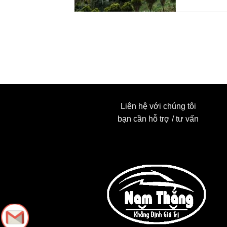
phẩm
này
có
nhiều
biến
thể.
Các
tùy
Liên hệ với chúng tôi
bạn cần hỗ trợ / tư vấn
chọn
có
thể
được
chọn
trên
trang
sản