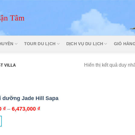
Tận Tâm
THUYỀN
TOUR DU LỊCH
DỊCH VỤ DU LỊCH
GIỎ HÀN
Hiển thị kết quả duy nhấ
T VILLA
 dưỡng Jade Hill Sapa
Khoảng
00
₫
–
6,473,000
₫
giá:
từ
2,942,000 ₫
đến
6,473,000 ₫