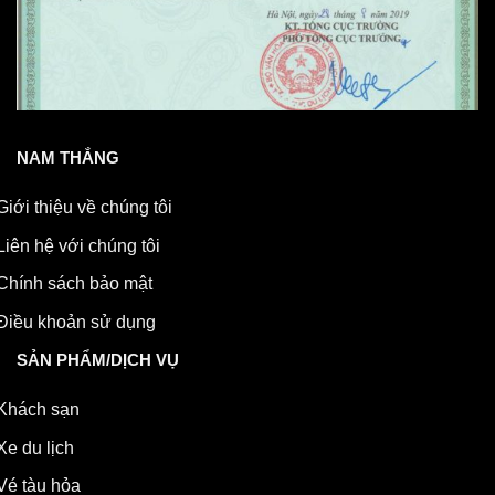
NAM THẮNG
Giới thiệu về chúng tôi
Liên hệ với chúng tôi
Chính sách bảo mật
Điều khoản sử dụng
SẢN PHẨM/DỊCH VỤ
Khách sạn
Xe du lịch
Vé tàu hỏa