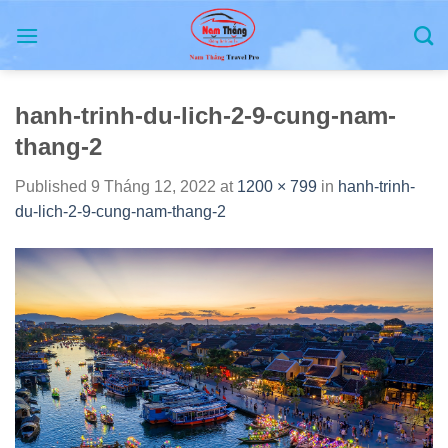
Skip
to
content
hanh-trinh-du-lich-2-9-cung-nam-
thang-2
Published
9 Tháng 12, 2022
at
1200 × 799
in
hanh-trinh-
du-lich-2-9-cung-nam-thang-2