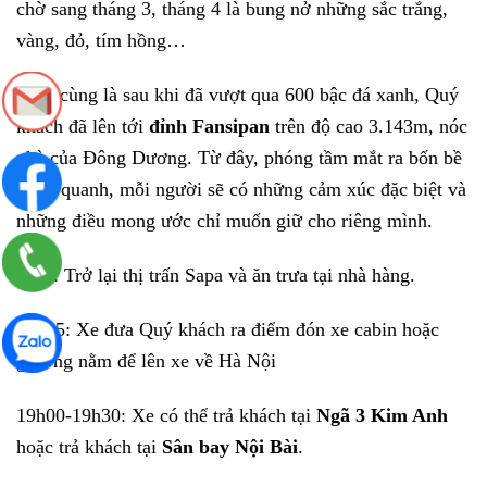
chờ sang tháng 3, tháng 4 là bung nở những sắc trắng,
vàng, đỏ, tím hồng…
Cuối cùng là sau khi đã vượt qua 600 bậc đá xanh, Quý
khách đã lên tới
đỉnh Fansipan
trên độ cao 3.143m, nóc
nhà của Đông Dương. Từ đây, phóng tầm mắt ra bốn bề
xung quanh, mỗi người sẽ có những cảm xúc đặc biệt và
những điều mong ước chỉ muốn giữ cho riêng mình.
Trưa: Trở lại thị trấn Sapa và ăn trưa tại nhà hàng.
12h45: Xe đưa Quý khách ra điểm đón xe cabin hoặc
giường nằm để lên xe về Hà Nội
19h00-19h30: Xe có thể trả khách tại
Ngã 3 Kim Anh
hoặc trả khách tại
Sân bay Nội Bài
.