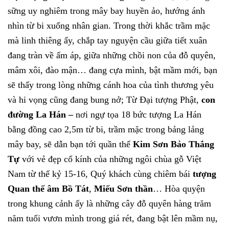
sững uy nghiêm trong mây bay huyền ảo, hướng ánh
nhìn từ bi xuống nhân gian. Trong thời khắc trầm mặc
mà linh thiêng ấy, chắp tay nguyện cầu giữa tiết xuân
đang tràn về ấm áp, giữa những chồi non của đỗ quyên,
mâm xôi, đào mận… đang cựa mình, bật mầm mới, bạn
sẽ thấy trong lòng những cánh hoa của tình thương yêu
và hi vọng cũng đang bung nở; Từ Đại tượng Phật,
con
đường La Hán –
nơi ngự tọa 18 bức tượng La Hán
bằng đồng cao 2,5m từ bi, trầm mặc trong bảng lảng
mây bay, sẽ dẫn bạn tới quần thể
Kim Sơn Bảo Thắng
Tự
với vẻ đẹp cổ kính của những ngôi chùa gỗ Việt
Nam từ thế kỷ 15-16, Quý khách cùng chiêm bái
tượng
Quan thế âm Bồ Tát
,
Miếu Sơn thần
… Hòa quyện
trong khung cảnh ấy là những cây đỗ quyên hàng trăm
năm tuổi vươn mình trong giá rét, đang bật lên mầm nụ,