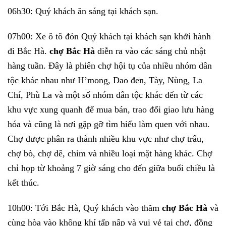
06h30: Quý khách ăn sáng tại khách sạn.
07h00: Xe ô tô đón Quý khách tại khách sạn khởi hành
đi Bắc Hà.
chợ Bắc Hà
diễn ra vào các sáng chủ nhật
hàng tuần. Đây là phiên chợ hội tụ của nhiều nhóm dân
tộc khác nhau như H’mong, Dao đen, Tày, Nùng, La
Chí, Phù La và một số nhóm dân tộc khác đến từ các
khu vực xung quanh để mua bán, trao đổi giao lưu hàng
hóa và cũng là nơi gặp gỡ tìm hiểu làm quen với nhau.
Chợ được phân ra thành nhiều khu vực như chợ trâu,
chợ bò, chợ dê, chim và nhiều loại mặt hàng khác. Chợ
chỉ họp từ khoảng 7 giờ sáng cho đến giữa buổi chiều là
kết thúc.
10h00: Tới Bắc Hà, Quý khách vào thăm
chợ Bắc Hà
và
cùng hòa vào không khí tấp nập và vui vẻ tại chợ, đồng