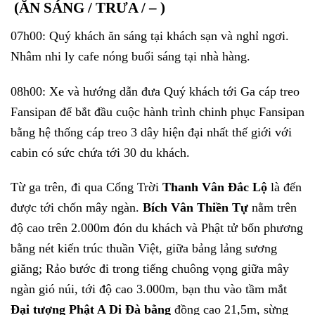
(ĂN SÁNG / TRƯA / – )
07h00: Quý khách ăn sáng tại khách sạn và nghỉ ngơi.
Nhâm nhi ly cafe nóng buổi sáng tại nhà hàng.
08h00: Xe và hướng dẫn đưa Quý khách tới Ga cáp treo
Fansipan để bắt đầu cuộc hành trình chinh phục Fansipan
bằng hệ thống cáp treo 3 dây hiện đại nhất thế giới với
cabin có sức chứa tới 30 du khách.
Từ ga trên, đi qua Cổng Trời
Thanh Vân Đắc Lộ
là đến
được tới chốn mây ngàn.
Bích Vân Thiền Tự
nằm trên
độ cao trên 2.000m đón du khách và Phật tử bốn phương
bằng nét kiến trúc thuần Việt, giữa bảng lảng sương
giăng; Rảo bước đi trong tiếng chuông vọng giữa mây
ngàn gió núi, tới độ cao 3.000m, bạn thu vào tầm mắt
Đại tượng Phật A Di Đà bằng
đồng cao 21,5m, sừng